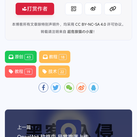
打赏作者
本博客所有文章除特别声明外，均采用
CC BY-NC-SA 4.0
许可协议。
转载请注明来自
超危狼猫の小屋
！
原创
教程
43
18
教程
技术
19
22
上一篇
OpenWrt 软路由 异常跑满上传