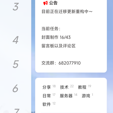
3
公告
目前正在迁移更新重构中～
当前任务：
14
1
12
服务器
游戏
软件
4
封面制作 16/43
留言板以及评论区
5
交流群：682077910
6
18
22
19
分享
技术
教程
17
14
1
日常
服务器
游戏
12
软件
3 04
2023 04
7