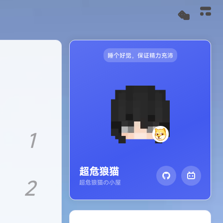
睡个好觉，保证精力充沛
1
超危狼猫
2
超危狼猫の小屋