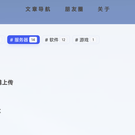
文章导航
朋友圈
关于
#
服务器
#
软件
#
游戏
14
12
1
跑满上传
享