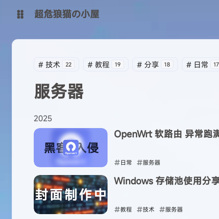
超危狼猫の小屋
主博客
#
技术
#
教程
#
分享
#
日常
22
19
18
17
SpeedOnline-Team
服务器
2025
OpenWrt 软路由 异常
日常
服务器
Windows 存储池使用分
2025-04-18
教程
技术
服务器