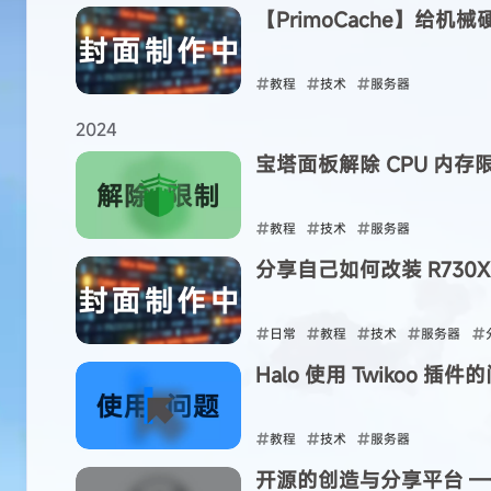
【PrimoCache】给机
2025-04-12
互动
最新评论
教程
技术
服务器
2025-04-09
正在加载中...
2024
宝塔面板解除 CPU 内存
教程
技术
服务器
分享自己如何改装 R730X
2024-06-19
日常
教程
技术
服务器
Halo 使用 Twikoo 插件
2024-04-12
教程
技术
服务器
开源的创造与分享平台 —— 
2024-04-10