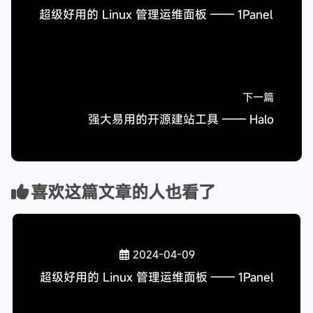
在今天，随着互联网技术的不断发展，服务器运维管理
已经变得更加简单、高效。宝塔面板作为一款安全高效
的服务器运维面板，凭借其简单易用的特点，受到了海
量用户的青睐。无论是个人用户还是中大型企业，都可
以通过宝塔面板轻松管理服务器，提升运维效率，实现
安全稳定的运营。
如有错误和不足请联系站长邮箱：
chaoweilangmao@qq.com
欢迎大家踊跃评论