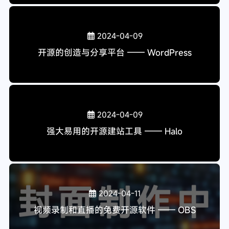
超危狼猫
超危狼猫の小屋
著名实用的 Linux 运维管理面板 —— 宝塔
原创
打赏作者
本博客所有文章除特别声明外，均采用
CC BY-NC-SA 4.0
许可协议。
转载请注明来自
超危狼猫の小屋
！
原创
教程
43
18