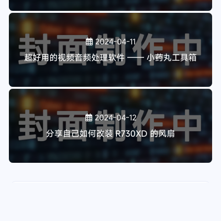
教程
软件
技术
19
12
22
服务器
分享
14
18
上一篇
超级好用的 Linux 管理运维面板 —— 1Panel
下一篇
强大易用的开源建站工具 —— Halo