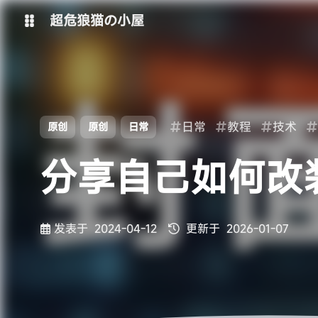
超危狼猫の小屋
主博客
SpeedOnline-Team
日常
教程
技术
原创
原创
日常
分享自己如何改装 
发表于
2024-04-12
更新于
2026-01-07