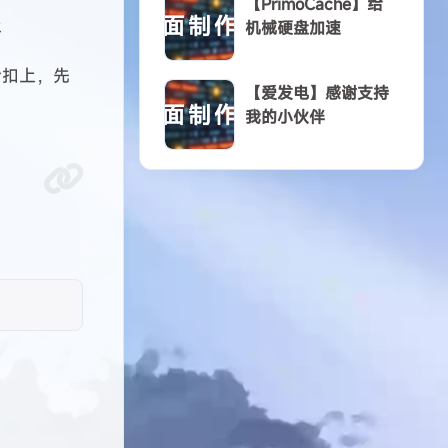
【PrimoCache】给
机械硬盘加速
14
1
12
服务器
游戏
软件
【爱发电】感谢支持
我的小伙伴
3 04
2023 04
5
篇
3 04
2023 04