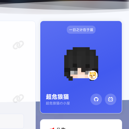
一日之计在于晨
超危狼猫
超危狼猫の小屋