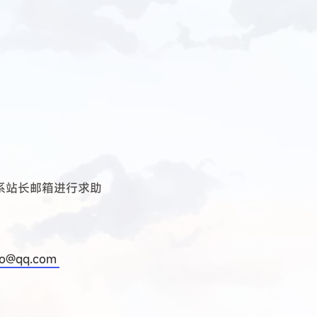
1
篇
2
篇
1
篇
了线皮都蹭掉了