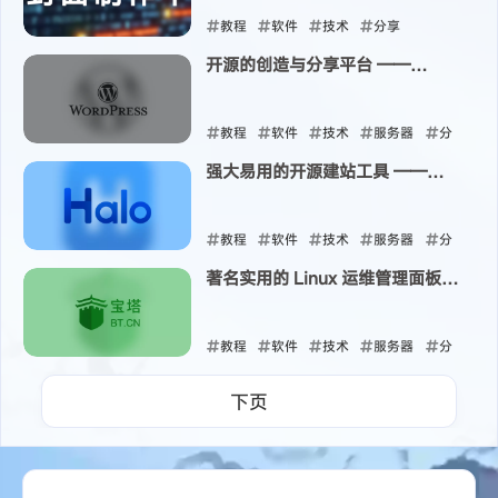
教程
软件
技术
分享
开源的创造与分享平台 ——
2024-04-11
WordPress
教程
软件
技术
服务器
分
强大易用的开源建站工具 ——
享
Halo
2024-04-09
教程
软件
技术
服务器
分
著名实用的 Linux 运维管理面板
享
—— 宝塔
2024-04-09
教程
软件
技术
服务器
分
享
下页
2024-04-09