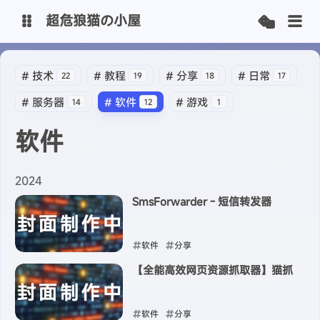
超危狼猫の小屋
主博客
#
技术
#
教程
#
分享
#
日常
22
19
18
17
#
服务器
#
软件
#
游戏
14
12
1
SpeedOnline-Team
软件
2024
SmsForwarder - 短信转发器
软件
分享
【全能高效网页资源抓取器】猫抓
2024-05-21
软件
分享