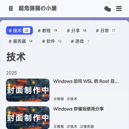
超危狼猫の小屋
主博客
#
技术
#
教程
#
分享
#
日常
22
19
18
17
#
服务器
#
软件
#
游戏
14
12
1
SpeedOnline-Team
技术
2025
Windows 访问 WSL 的 Root 目录
权限不足的问题
教程
技术
Windows 存储池使用分享
2025-05-17
教程
技术
服务器