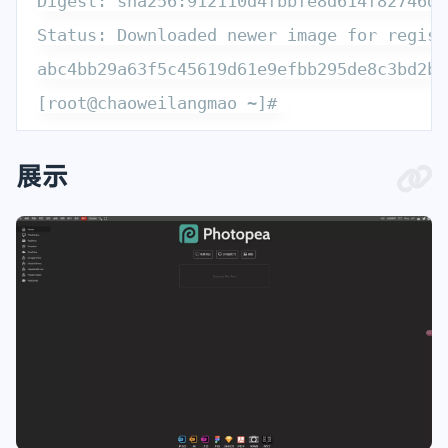
Digest: sha256:912110d4fbbfe8d614f82746dd
Status: Downloaded newer image for regist
abc4bb29a63f5c45619d61e9efbb295de8c3bd2bc
展示