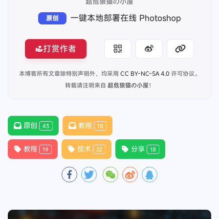
超危狼猫の小屋
一键本地部署在线 Photoshop
原创
打赏作者
本博客所有文章除特别声明外，均采用
CC BY-NC-SA 4.0
许可协议。
转载请注明来自
超危狼猫の小屋
！
原创
教程
43
18
教程
技术
分享
19
22
18