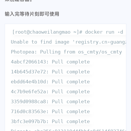
输入完等待片刻即可使用
[root@chaoweilangmao ~]# docker run -d -p
Unable to find image 'registry.cn-guangzh
Photopea: Pulling from os_cmty/os_cmty

4abcf2066143: Pull complete 

14b645d37e72: Pull complete 

ebdd64e4b10d: Pull complete 

4c7b9e6fe52a: Pull complete 

3359d0988ca8: Pull complete 

716d0c83563e: Pull complete 

3bfc3e097b7b: Pull complete 
