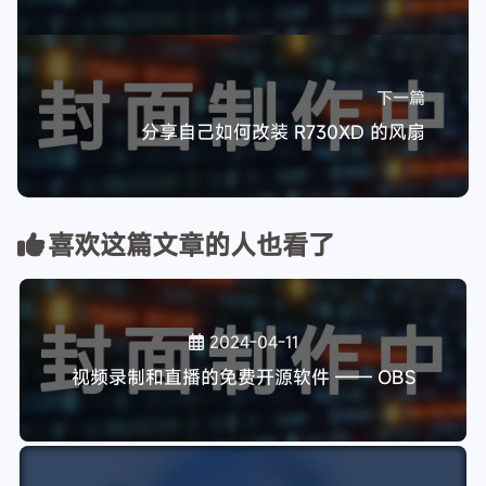
本博客所有文章除特别声明外，均采用
CC BY-NC-SA 4.0
许可协议。
转载请注明来自
超危狼猫の小屋
！
原创
教程
43
18
教程
软件
技术
19
12
22
分享
18
上一篇
视频录制和直播的免费开源软件 —— OBS