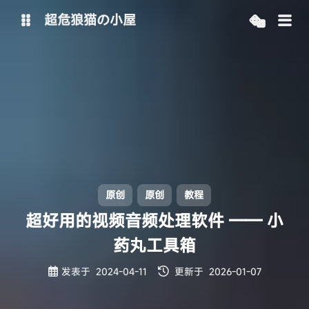
超危狼猫の小屋
主博客
SpeedOnline-Team
原创
原创
教程
超好用的视频音频处理软件 —— 小
药丸工具箱
发表于
2024-04-11
更新于
2026-01-07