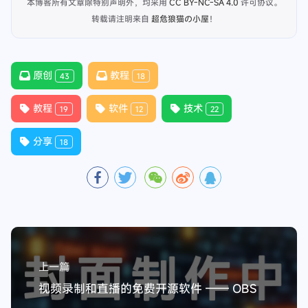
户提供更加优质的服务和体验。（虽然很久没更新了
如有错误和不足请联系站长邮箱：
chaoweilangmao@qq.com
欢迎大家踊跃评论
超危狼猫
超危狼猫の小屋
超好用的视频音频处理软件 —— 小药丸工具箱
原创
打赏作者