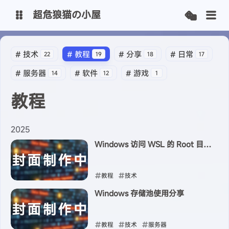
超危狼猫の小屋
主博客
#
技术
#
教程
#
分享
#
日常
22
19
18
17
#
服务器
#
软件
#
游戏
14
12
1
SpeedOnline-Team
教程
2025
Windows 访问 WSL 的 Root 目录
权限不足的问题
教程
技术
Windows 存储池使用分享
2025-05-17
教程
技术
服务器