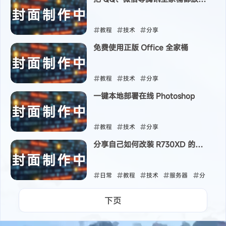
沙盒里 防止扫盘
教程
技术
分享
免费使用正版 Office 全家桶
2024-05-08
教程
技术
分享
一键本地部署在线 Photoshop
2024-05-08
教程
技术
分享
分享自己如何改装 R730XD 的风
2024-04-24
扇
日常
教程
技术
服务器
分
享
下页
2024-04-12